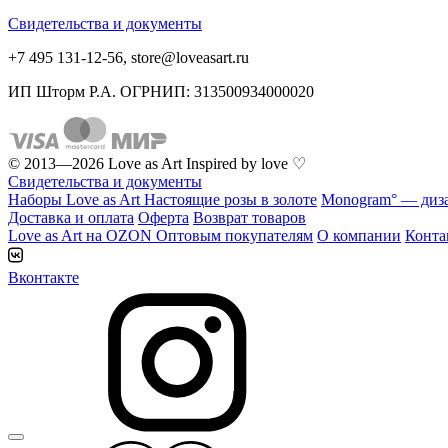
Свидетельства и документы
+7 495 131-12-56, store@loveasart.ru
ИП Шторм Р.А. ОГРНИП: 313500934000020
© 2013—2026 Love as Art Inspired by love
♡
Свидетельства и документы
Наборы Love as Art
Настоящие розы в золоте
Monogram° — диз
Доставка и оплата
Оферта
Возврат товаров
Love as Art на
OZON
Оптовым покупателям
О компании
Конта
Вконтакте