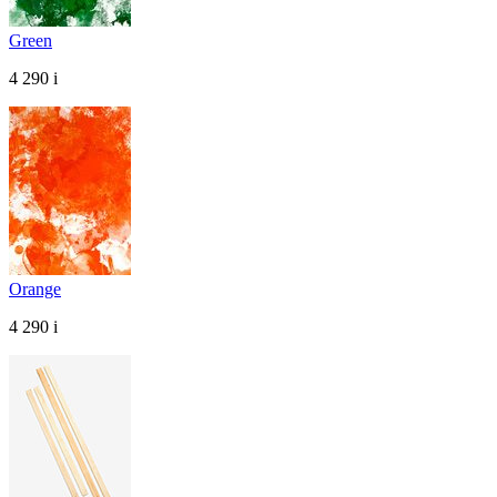
Green
4 290
i
Orange
4 290
i