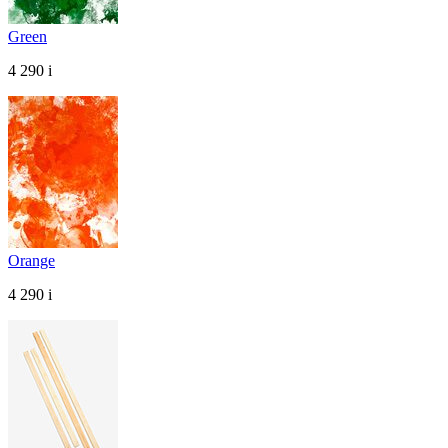
Green
4 290
i
Orange
4 290
i